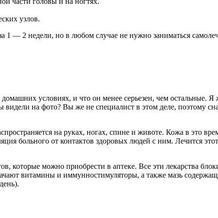
ной части головы и на ногтях.
ских узлов.
за 1 — 2 недели, но в любом случае не нужно заниматься самоле
домашних условиях, и что он менее серьезен, чем остальные. Я 
вы видели на фото? Вы же не специалист в этом деле, поэтому сн
пространяется на руках, ногах, спине и животе. Кожа в это вре
ляция больного от контактов здоровых людей с ним. Лечится это
в, которые можно приобрести в аптеке. Все эти лекарства блок
начают витамины и иммунностимуляторы, а также мазь содержа
день).