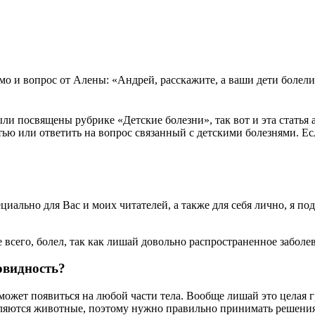
о и вопрос от Алены: «Андрей, расскажите, а ваши дети болели
ыли посвящены рубрике «Детские болезни», так вот и эта статья
а
тью или ответить на вопрос связанный с детскими болезнями. Е
циально для Вас и моих читателей, а также для себя лично, я п
е всего, болел, так как лишай довольно распространенное заболе
овидность?
ожет появиться на любой части тела. Вообще лишай это целая 
вляются животные, поэтому нужно правильно принимать решения