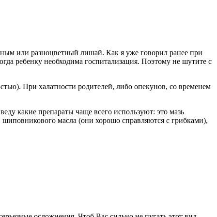
дным или разноцветный лишай. Как я уже говорил ранее при
когда ребенку необходима госпитализация. Поэтому не шутите с
тью). При халатности родителей, либо опекунов, со временем
веду какие препараты чаще всего используют: это мазь
, шиповникового масла (они хорошо справляются с грибками),
серьезные осложнения. Чтоб Вас сильно не пугать этот вид