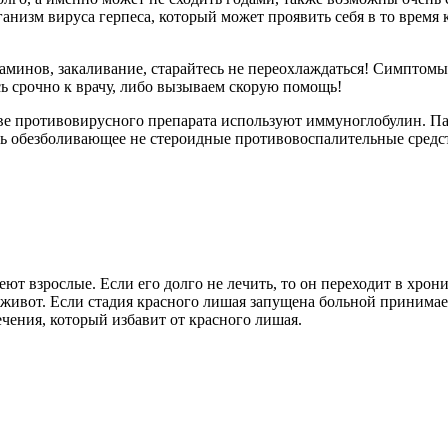
рганизм вируса
герпеса
, который может проявить себя в то время 
аминов, закаливание, старайтесь не переохлаждаться! Симптомы
ь срочно к врачу, либо вызываем скорую помощь!
 противовирусного препарата используют иммуноглобулин. Пар
ь обезболивающее не стероидные противовоспалительные средс
еют взрослые. Если его долго не лечить, то он переходит в хр
и живот. Если стадия красного лишая запущена больной принима
ечения, который избавит от красного лишая.