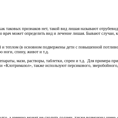
как таковых признаков нет, такой вид лишая называют отрубеви
ко врач может определить вид и лечение лишая. Бывают случаи, 
 и теплом (в основном подвержены дети с повышенной потливос
 ноги, спину, живот и т.д.
араты, мази, растворы, таблетки, спреи и т.д. Для примера при
и «Клотримазол», также используют персикового, зверобойного
олго, а именно может не сходить годами, также возможны очень 