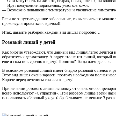
— Они могут быть на животе, бедрах, ногах, плечах, на волося
— Идет шелушение пораженных участков кожи.
— Возможно повышение температуры и увеличение лимфатиче
Если не запустить данное заболевание, то вылечить его можно 
проконсультироваться с врачом!!!
Итак, давайте разберем каждый вид лишая подробно…
Розовый лишай у детей
Как многие утверждают, что данный вид лишая легко лечится в 
обратитесь к дерматологу. А вдруг это не тот лишай, который 
еще и года нет, срочно к врачу! Понятно? Тогда идем дальше.
В основном розовый лишай имеет бледно-розовый оттенок и рас
Этот вид лишая очень заразен, поэтому необходима полная изо
Короче перед лечением сначала к врачу!
При лечении розового лишая используют очень много препарато
всего используют «Супрастин». При розовом лишае врачи наз
использовать яблочный уксус (обрабатываем не меньше 3 раз в 