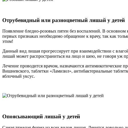
Отрубевидный или разноцветный лишай у детей
Появление бледно-розовых пятен без воспалений. В основном 
первых признаках необходимо обращение к врачу, так как толь
этим!
Данный вид лишая прогрессирует при взаимодействии с влагой
лишай может распространиться на лицо и шею, не говоря уж про
Лечение проводится врачом, назначаются антимикотические преп
Вишневского, таблетки «Ламизил», антибактериальные таблетк
яблочный уксус.
Опоясывающий лишай у детей
Самая тяжелая форма из всех видов лишая. Лечится довольно д