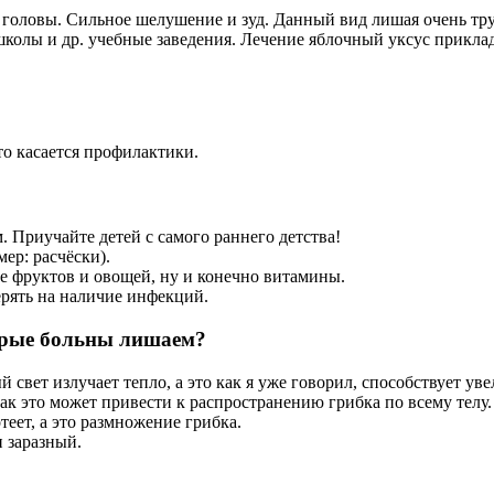
 головы. Сильное шелушение и зуд. Данный вид лишая очень труд
колы и др. учебные заведения. Лечение яблочный уксус приклады
что касается профилактики.
 Приучайте детей с самого раннего детства!
ер: расчёски).
е фруктов и овощей, ну и конечно витамины.
ерять на наличие инфекций.
торые больны лишаем?
ый свет излучает тепло, а это как я уже говорил, способствует 
как это может привести к распространению грибка по всему телу.
теет, а это размножение грибка.
н заразный.