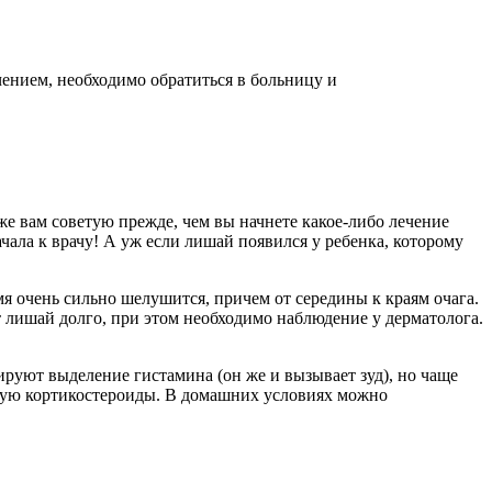
чением, необходимо обратиться в больницу и
же вам советую прежде, чем вы начнете какое-либо лечение
ачала к врачу! А уж если лишай появился у ребенка, которому
мя очень сильно шелушится, причем от середины к краям очага.
т лишай долго, при этом необходимо наблюдение у дерматолога.
ируют выделение гистамина (он же и вызывает зуд), но чаще
щую кортикостероиды. В домашних условиях можно