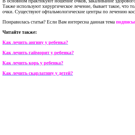
В основном практикуют ношение очков, закаливание здорового г
Также используют хирургическое лечение, бывает такое, что 
очки. Существуют офтальмологические центры по лечению косо
Понравилась статья? Если Вам интересна данная тема
подписы
Читайте также:
Как лечить ангину у ребенка?
Как лечить гайморит у ребенка?
Как лечить корь у ребенка?
Как лечить скарлатину у детей?