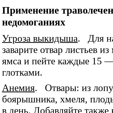
Применение траволечен
недомоганиях
Угроза выкидыша
.
Для на
заварите отвар листьев из
ямса и пейте каждые 15 
глотками.
Анемия
.
Отвары: из лопух
боярышника, хмеля, плод
в день. Добавляйте также в