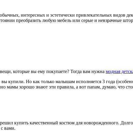
еобычных, интересных и эстетически привлекательных видов де
стоянии преобразить любую мебель или серые и невзрачные што
е вещи, которые вы ему покупаете? Тогда вам нужна
модная детск
ю вы купили. Но как только малышам исполняется 3 года (особе
но мамы хорошо знают эти правила, а вот папам, думаю, что ст
я решил купить качественный костюм для новорожденного. Долго
 с вами.