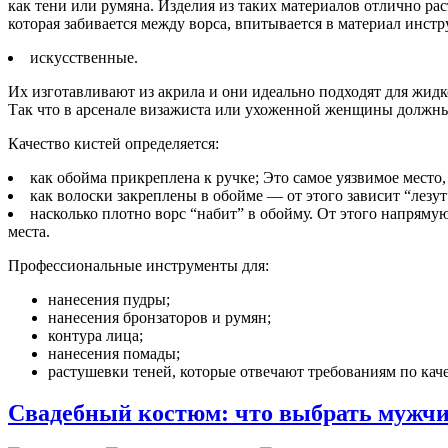
как тени или румяна. Изделия из таких материалов отлично ра
которая забивается между ворса, впитывается в материал инстр
искусственные.
Их изготавливают из акрила и они идеально подходят для жидко
Так что в арсенале визажиста или ухоженной женщины должны 
Качество кистей определяется:
как обойма прикреплена к ручке; Это самое уязвимое место,
как волоски закреплены в обойме — от этого зависит “лезут
насколько плотно ворс “набит” в обойму. От этого напряму
места.
Профессиональные инструменты для:
нанесения пудры;
нанесения бронзаторов и румян;
контура лица;
нанесения помады;
растушевки теней, которые отвечают требованиям по качес
Свадебный костюм: что выбрать мужч