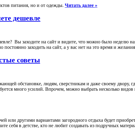
ктов питания, но и от одежды.
Читать далее »
нете дешевле
шевле? Вы заходите на сайт и видите, что можно было неделю н
о постоянно заходить на сайт, а у вас нет на это время и желан
остые советы
ющей обстановке, людям, сверстникам и даже своему двору, где
требуется много усилий. Впрочем, можно выбрать несколько видо
ей или другими вариантами загородного отдыха будет приобрет
те себя в детстве, кто не любит создавать из подручных матер