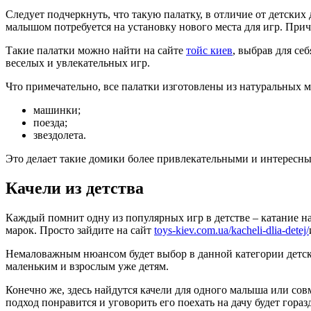
Следует подчеркнуть, что такую палатку, в отличие от детских
малышом потребуется на установку нового места для игр. Приче
Такие палатки можно найти на сайте
тойс киев
, выбрав для се
веселых и увлекательных игр.
Что примечательно, все палатки изготовлены из натуральных м
машинки;
поезда;
звездолета.
Это делает такие домики более привлекательными и интересны
Качели из детства
Каждый помнит одну из популярных игр в детстве – катание на
марок. Просто зайдите на сайт
toys-kiev.com.ua/kacheli-dlia-detej/
Немаловажным нюансом будет выбор в данной категории детско
маленьким и взрослым уже детям.
Конечно же, здесь найдутся качели для одного малыша или со
подход понравится и уговорить его поехать на дачу будет гораз