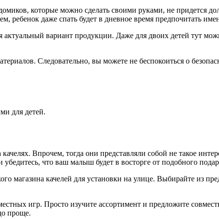
 домиков, которые можно сделать своими руками, не придется до
м, ребенок даже спать будет в дневное время предпочитать имен
бя актуальный вариант продукции. Даже для двоих детей тут мо
атериалов. Следовательно, вы можете не беспокоиться о безопас
ми для детей.
 качелях. Впрочем, тогда они представляли собой не такое инте
и убедитесь, что ваш малыш будет в восторге от подобного подар
го магазина качелей для установки на улице. Выбирайте из пр
вместных игр. Просто изучите ассортимент и предложите совмес
до проще.