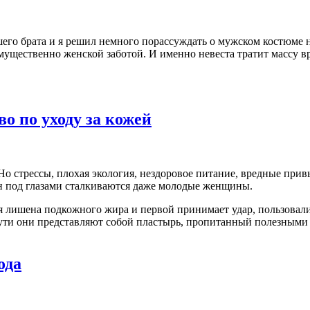
его брата и я решил немного порассуждать о мужском костюме н
мущественно женской заботой. И именно невеста тратит массу вр
о по уходу за кожей
Но стрессы, плохая экология, нездоровое питание, вредные пр
н под глазами сталкиваются даже молодые женщины.
 лишена подкожного жира и первой принимает удар, пользовалис
сути они представляют собой пластырь, пропитанный полезными
ода