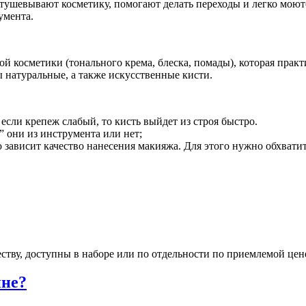
стушевывают косметику, помогают делать переходы и легко моют
умента.
й косметики (тонального крема, блеска, помады), которая практи
натуральные, а также искусственные кисти.
 если крепеж слабый, то кисть выйдет из строя быстро.
” они из инструмента или нет;
ю зависит качество нанесения макияжа. Для этого нужно обхвати
тву, доступны в наборе или по отдельности по приемлемой цене 
ине?