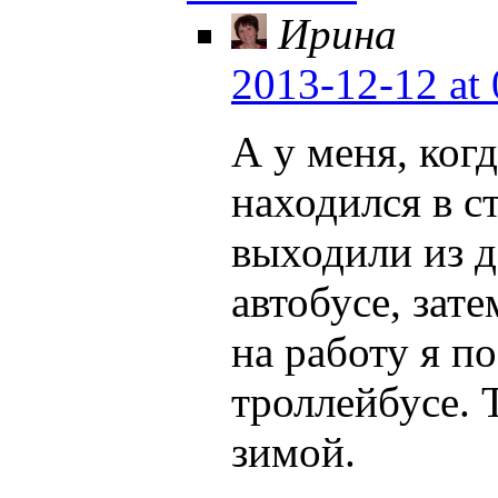
Ирина
2013-12-12
at 
А у меня, ког
находился в с
выходили из д
автобусе, зат
на работу я п
троллейбусе. 
зимой.